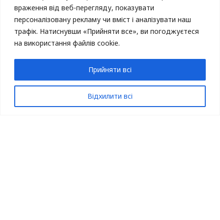
враження від веб-перегляду, показувати
персоналізовану рекламу чи вміст і аналізувати наш
трафік.
Натиснувши «Прийняти все», ви погоджуєтеся
на використання файлів cookie.
Станіслав Асєєв
Прийняти всі
Журналіст, письменник, колишній в’язень незаконної
Відхилити всі
катівні у окупованому Донецьку “Ізоляція”.
Книги
автора