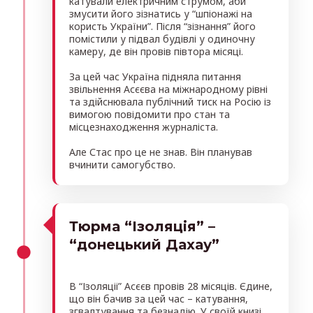
катували електричним струмом, аби
змусити його зізнатись у “шпіонажі на
користь України”. Після “зізнання” його
помістили у підвал будівлі у одиночну
камеру, де він провів півтора місяці.
За цей час Україна підняла питання
звільнення Асєєва на міжнародному рівні
та здійснювала публічний тиск на Росію із
вимогою повідомити про стан та
місцезнаходження журналіста.
Але Стас про це не знав. Він планував
вчинити самогубство.
Тюрма “Ізоляція” –
“донецький Дахау”
В “Ізоляціі” Асєєв провів 28 місяців. Єдине,
що він бачив за цей час – катування,
згвалтування та безнадію. У своїй книзі