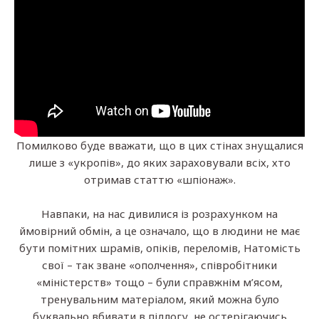
Помилково буде вважати, що в цих стінах знущалися
лише з «укропів», до яких зараховували всіх, хто
отримав статтю «шпіонаж».
Навпаки, на нас дивилися із розрахунком на
ймовірний обмін, а це означало, що в людини не має
бути помітних шрамів, опіків, переломів, Натомість
свої – так зване «ополчення», співробітники
«міністерств» тощо – були справжнім м’ясом,
тренувальним матеріалом, який можна було
буквально вбивати в підлогу, не остерігаючись