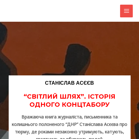
Перейти
до
MAI
вмісту
MEN
СТАНІСЛАВ АСЄЄВ
“СВІТЛИЙ ШЛЯХ”. ІСТОРІЯ
ОДНОГО КОНЦТАБОРУ
Вражаюча книга журналіста, письменника та
колишнього полоненого “ДНР” Станіслава Асєєва про
тюрму, де роками незаконно утримують, катують,