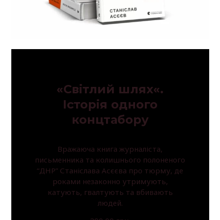
«Світлий шлях«.
Історія одного
концтабору
Вражаюча книга журналіста,
письменника та колишнього полоненого
“ДНР” Станіслава Асєєва про тюрму, де
роками незаконно утримують,
катують, гвалтують та вбивають
людей.