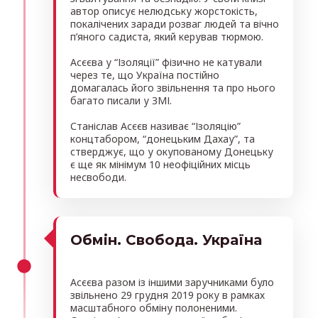
автор описує нелюдську жорстокість,
покалічених заради розваг людей та вічно
п’яного садиста, який керував тюрмою.
Асєєва у “Ізоляції” фізично не катували
через те, що Україна постійно
домагалась його звільнення та про нього
багато писали у ЗМІ.
Станіслав Асєєв називає “Ізоляцію”
концтабором, “донецьким Дахау”, та
стверджує, що у окупованому Донецьку
є ще як мінімум 10 неофіційних місць
несвободи.
Обмін. Свобода. Україна
Асєєва разом із іншими заручниками було
звільнено 29 грудня 2019 року в рамках
масштабного обміну полоненими.