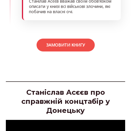
Станілав Асєєв вважав своїм обов’язком
описати у книзі всі військові злочини, які
побачив на власні очі.
ЗАМОВИТИ КНИГУ
Станіслав Асєєв про
справжній концтабір у
Донецьку