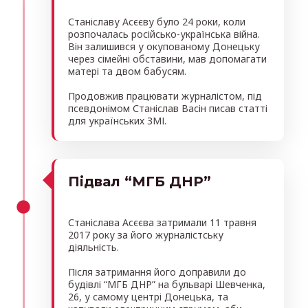
Станіславу Асєєву було 24 роки, коли
розпочалась російсько-українська війна.
Він залишився у окупованому Донецьку
через сімейні обставини, мав допомагати
матері та двом бабусям.
Продовжив працювати журналістом, під
псевдонімом Станіслав Васін писав статті
для українських ЗМІ.
Підвал “МГБ ДНР”
Станіслава Асєєва затримали 11 травня
2017 року за його журналістську
діяльність.
Після затримання його доправили до
будівлі “МГБ ДНР” на бульварі Шевченка,
26, у самому центрі Донецька, та